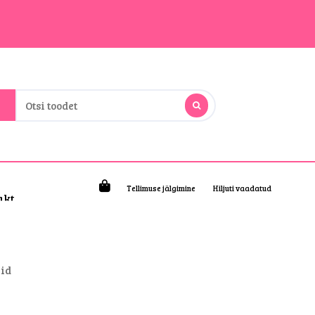
Tellimuse jälgimine
Hiljuti vaadatud
akt
id