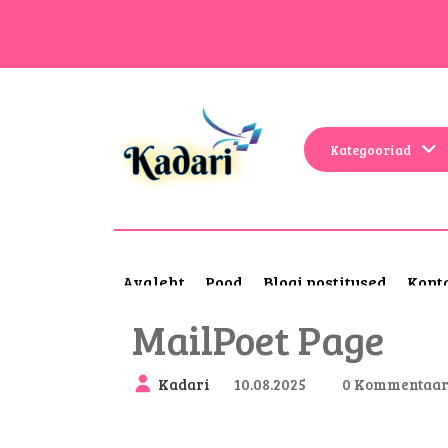
Kategooriad
Avaleht
Pood
Blogi postitused
Kont
MailPoet Page
Kadari
10.08.2025
0 Kommentaar