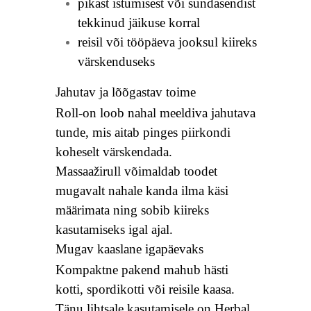
pikast istumisest või sundasendist
tekkinud jäikuse korral
reisil või tööpäeva jooksul kiireks
värskenduseks
Jahutav ja lõõgastav toime
Roll-on loob nahal meeldiva jahutava
tunde, mis aitab pinges piirkondi
koheselt värskendada.
Massaažirull võimaldab toodet
mugavalt nahale kanda ilma käsi
määrimata ning sobib kiireks
kasutamiseks igal ajal.
Mugav kaaslane igapäevaks
Kompaktne pakend mahub hästi
kotti, spordikotti või reisile kaasa.
Tänu lihtsale kasutamisele on Herbal