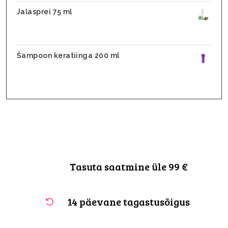
Jalasprei 75 ml
28,90
€
17,90
€
Šampoon keratiinga 200 ml
25,70
€
20,56
€
Tasuta saatmine üle 99 €
14 päevane tagastusõigus