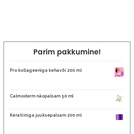
Parim pakkumine!
Pro kollageeniga kehavõi 200 ml
31,10
€
26,45
€
Calmoderm näopalsam 50 ml
25,90
€
Keratiiniga juuksepalsam 200 ml
31,10
€
24,88
€