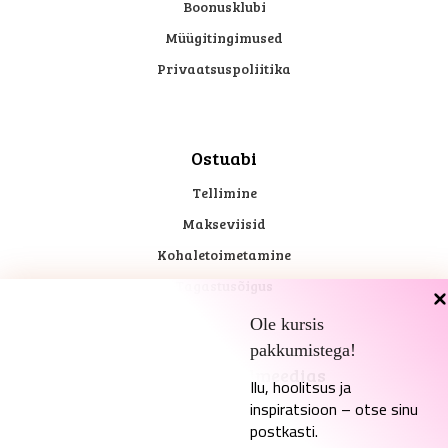
Boonusklubi
Müügitingimused
Privaatsuspoliitika
Ostuabi
Tellimine
Makseviisid
Kohaletoimetamine
Tagastusõigus
Ole kursis
pakkumistega!
Kadari sotsiaalmeedias
Ilu, hoolitsus ja
inspiratsioon – otse sinu
postkasti.