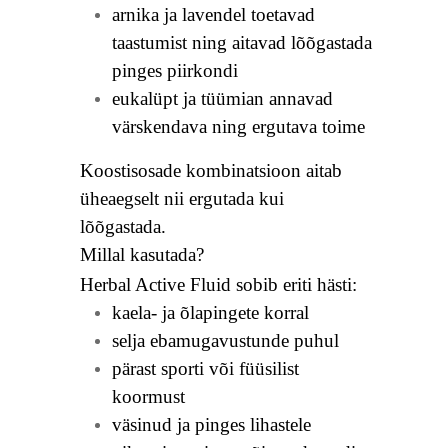
arnika ja lavendel toetavad
taastumist ning aitavad lõõgastada
pinges piirkondi
eukalüpt ja tüümian annavad
värskendava ning ergutava toime
Koostisosade kombinatsioon aitab
üheaegselt nii ergutada kui
lõõgastada.
Millal kasutada?
Herbal Active Fluid sobib eriti hästi:
kaela- ja õlapingete korral
selja ebamugavustunde puhul
pärast sporti või füüsilist
koormust
väsinud ja pinges lihastele