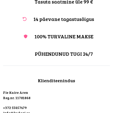
Tasuta saatmine üle 99 €
14 päevane tagastusõigus
100% TURVALINE MAKSE
PÜHENDUNUD TUGI 24/7
Klienditeenindus
Fie Kaire Aren
Reg.nr. 11781868
+372 55657479
info@kadari.ee