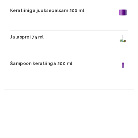
Keratiiniga juuksepalsam 200 ml
31,10
€
24,88
€
Jalasprei 75 ml
28,90
€
17,90
€
Šampoon keratiinga 200 ml
25,70
€
20,56
€