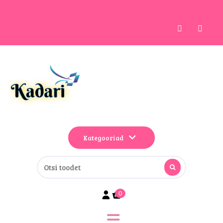
Kategooriad
0