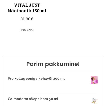
VITAL JUST
Näotoonik 150 ml
31,90
€
Lisa korvi
Parim pakkumine!
Pro kollageeniga kehavõi 200 ml
31,10
€
26,45
€
Calmoderm näopalsam 50 ml
25,90
€