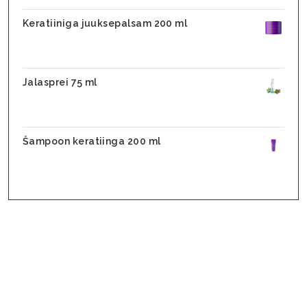
Keratiiniga juuksepalsam 200 ml
31,10
€
24,88
€
Jalasprei 75 ml
28,90
€
17,90
€
Šampoon keratiinga 200 ml
25,70
€
20,56
€