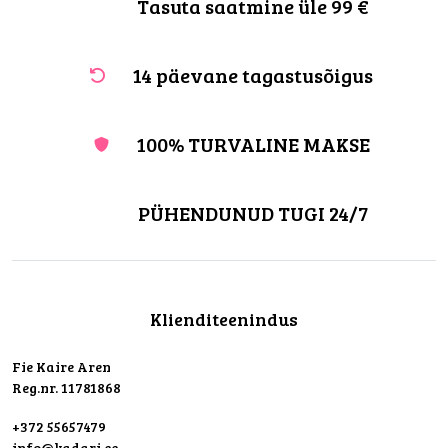
Tasuta saatmine üle 99 €
14 päevane tagastusõigus
100% TURVALINE MAKSE
PÜHENDUNUD TUGI 24/7
Klienditeenindus
Fie Kaire Aren
Reg.nr. 11781868
+372 55657479
info@kadari.ee