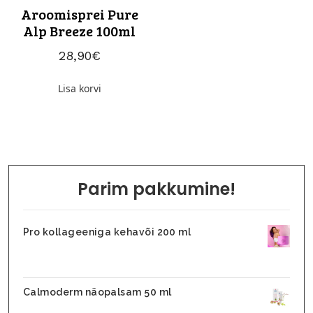
Aroomisprei Pure
Alp Breeze 100ml
28,90
€
Lisa korvi
Parim pakkumine!
Pro kollageeniga kehavõi 200 ml
31,10
€
26,45
€
Calmoderm näopalsam 50 ml
25,90
€