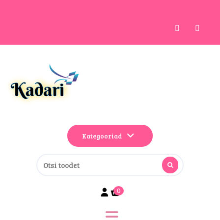
Kategooriad
0