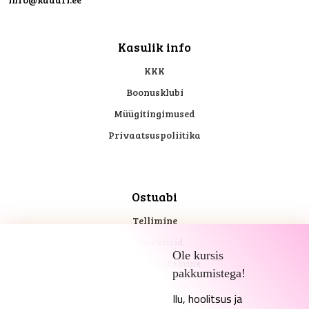
Kasulik info
KKK
Boonusklubi
Müügitingimused
Privaatsuspoliitika
Ostuabi
Tellimine
Makseviisid
Ole kursis
Kohaletoimetamine
pakkumistega!
Tagastusõigus
Ilu, hoolitsus ja