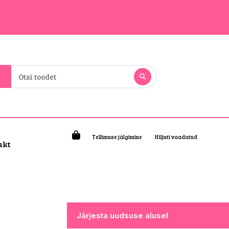
Tellimuse jälgimine
Hiljuti vaadatud
akt