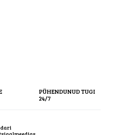
E
PÜHENDUNUD TUGI
24/7
dari
tsiaalmeedias