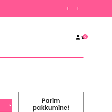
0
Parim
pakkumine!