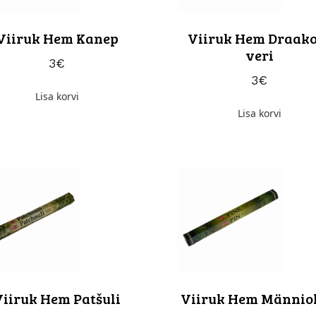
Me ei saada rämpsposti! Lis
saamiseks lugege meie
Viiruk Hem Kanep
Viiruk Hem Draak
privaatsuspoliitikat
.
veri
3
€
3
€
Lisa korvi
Lisa korvi
Viiruk Hem Patšuli
Viiruk Hem Männio