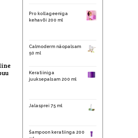
Pro kollageeniga
kehavõi 200 ml
31,10
€
26,45
€
Calmoderm näopalsam
50 ml
25,90
€
line
puu
Keratiiniga
juuksepalsam 200 ml
31,10
€
24,88
€
Jalasprei 75 ml
28,90
€
17,90
€
Šampoon keratiinga 200