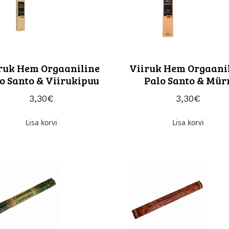
ruk Hem Orgaaniline
Viiruk Hem Orgaani
o Santo & Viirukipuu
Palo Santo & Mür
Ole kursis pakkumist
3,30
€
3,30
€
Ilu, hoolitsus ja inspiratsioon
sinu postkasti.
Lisa korvi
Lisa korvi