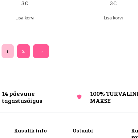
3
€
3
€
Lisa korvi
Lisa korvi
1
2
→
14 päevane
100% TURVALIN
tagastusõigus
MAKSE
Kasulik info
Ostuabi
Ka
so